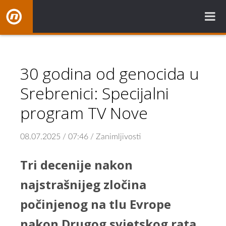
NovaBH.tv
30 godina od genocida u
Srebrenici: Specijalni
program TV Nove
08.07.2025 / 07:46 / Zanimljivosti
Tri decenije nakon
najstrašnijeg zločina
počinjenog na tlu Evrope
nakon Drugog svjetskog rata,