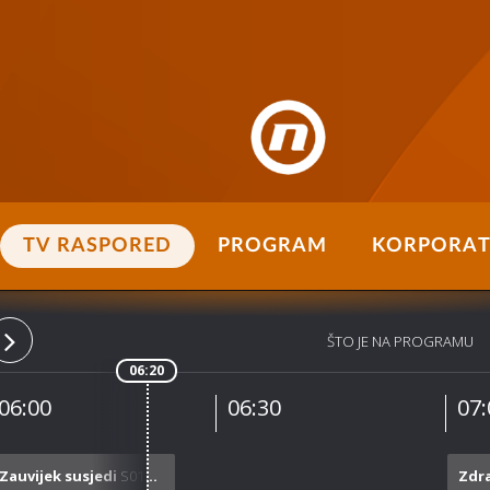
TV RASPORED
PROGRAM
KORPORAT
ŠTO JE NA PROGRAMU
06:20
06:00
06:30
07:
Zauvijek susjedi
S01E25/100
Zdra
R