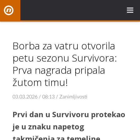
NovaBH.tv
Borba za vatru otvorila
petu sezonu Survivora:
Prva nagrada pripala
žutom timu!
03.03.2026 / 08:13 / Zanimljivosti
Prvi dan u Survivoru protekao
je u znaku napetog
takmičenja za temeljne