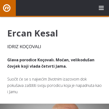
NovaBH.tv
Ercan Kesal
IDRIZ KOÇOVALI
Glava porodice Koçovalı. Moćan, velikodušan
čovjek koji vlada četvrti Jama.
Suočit će se s najvećim životnim izazovom dok
pokušava zaštititi svoju porodicu koja je napadnuta kao
i Jamu.