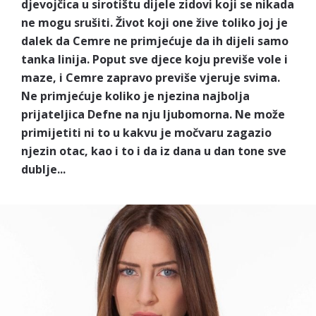
djevojčica u sirotištu dijele zidovi koji se nikada
ne mogu srušiti. Život koji one žive toliko joj je
dalek da Cemre ne primjećuje da ih dijeli samo
tanka linija. Poput sve djece koju previše vole i
maze, i Cemre zapravo previše vjeruje svima.
Ne primjećuje koliko je njezina najbolja
prijateljica Defne na nju ljubomorna. Ne može
primijetiti ni to u kakvu je močvaru zagazio
njezin otac, kao i to i da iz dana u dan tone sve
dublje...