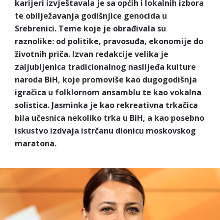
karijeri izvještavala je sa općih i lokalnih izbora
te obilježavanja godišnjice genocida u
Srebrenici. Teme koje je obrađivala su
raznolike: od politike, pravosuđa, ekonomije do
životnih priča. Izvan redakcije velika je
zaljubljenica tradicionalnog naslijeđa kulture
naroda BiH, koje promoviše kao dugogodišnja
igračica u folklornom ansamblu te kao vokalna
solistica. Jasminka je kao rekreativna trkačica
bila učesnica nekoliko trka u BiH, a kao posebno
iskustvo izdvaja istrčanu dionicu moskovskog
maratona.