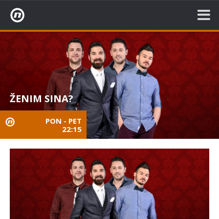
Nova TV
ŽENIM SINA?
PON - PET
22:15
nova
TV