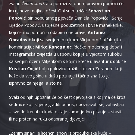
zvanu
Ženim sina?,
a u potrazi za onom pravom pomoći će
im njihove majke i očevi. Oni su muzičar
Sebastian
Popović
, sin popularnog pjevača Daniela Popovića i Sanje
Bjedov Popović, uspješne poduzetnice i bivše manekenke,
koji će mu pomoći u odabiru one prave;
Antonio
Obradović
koji sa svojom majkom Mirjanom čini ‘ubojitu
kombinaciju’;
Mirko Ranogajec
, ‘dečko modernog doba’ i
Instagramska zvijezda u usponu koji je u vječitom sukobu
sa svojim ocem Miljenkom s kojim kreće u avanturu; dok će
Kristian Cvijić
bolju polovicu tražiti s ocem Zoranom koji
kaže da svog sina u dušu poznaje i tačno zna što je
ispravno za njega, a što ne.
Svaki od njih upoznat će po šest djevojaka s kojima će kroz
sedmice koji slijede graditi odnos, upoznavati se, zabavljati
– sve do trenutka kada ostaje samo jedno pitanje – staviti
ili ne prsten na ruku odabranoj djevojci.
„Ženim sina?“ je licencni show iz produkcijske kuće –