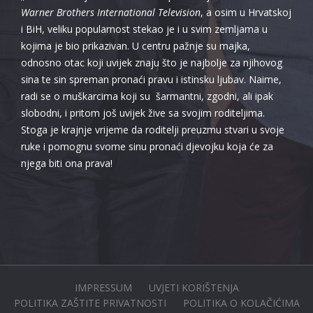
Warner Brothers International Television
, a osim u Hrvatskoj
i BiH, veliku popularnost stekao je i u svim zemljama u
kojima je bio prikazivan. U centru pažnje su majka,
odnosno otac koji uvijek znaju što je najbolje za njihovog
sina te sin spreman pronaći pravu i istinsku ljubav. Naime,
radi se o muškarcima koji su šarmantni, zgodni, ali ipak
slobodni, i pritom još uvijek žive sa svojim roditeljima.
Stoga je krajnje vrijeme da roditelji preuzmu stvari u svoje
ruke i pomognu svome sinu pronaći djevojku koja će za
njega biti ona prava!
IMPRESSUM
UVJETI KORIŠTENJA
POLITIKA ZAŠTITE PRIVATNOSTI
POLITIKA O KOLAČIĆIMA